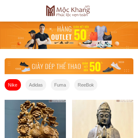
Skip
to
content
Nike
Adidas
Fuma
ReeBok