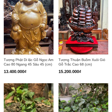
Tượng Phật Di lặc Gỗ Ngọc Am
Tượng Thuận Buồm Xuôi Gió
Cao 80 Ngang 45 Sâu 45 (cm)
Gỗ Trắc Cao 68 (cm)
13.400.000
₫
15.200.000
₫