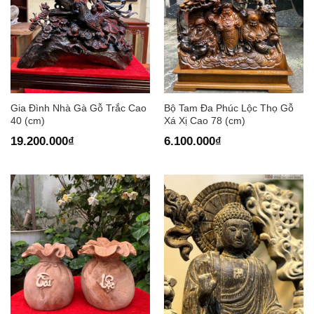
Gia Đình Nhà Gà Gỗ Trắc Cao
Bộ Tam Đa Phúc Lộc Thọ Gỗ
40 (cm)
Xá Xị Cao 78 (cm)
19.200.000
₫
6.100.000
₫