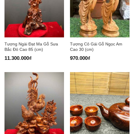
Tượng Ngài Đạt Ma Gỗ Sưa
Tượng Cô Gái Gỗ Ngọc Am
Bắc Đỏ Cao 85 (cm)
Cao 30 (cm)
11.300.000
₫
970.000
₫