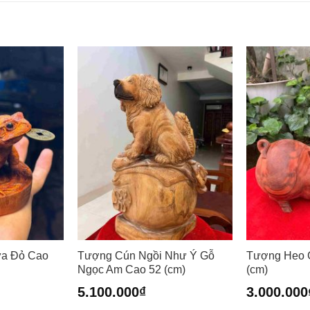
a Đỏ Cao
Tượng Cún Ngồi Như Ý Gỗ
Tượng Heo 
Ngọc Am Cao 52 (cm)
(cm)
5.100.000
₫
3.000.000