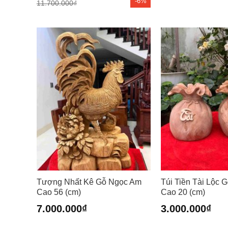
-6%
11.700.000
₫
11.700.000₫.
là:
11.000.000₫.
Tượng Nhất Kê Gỗ Ngọc Am
Túi Tiền Tài Lộc 
Cao 56 (cm)
Cao 20 (cm)
7.000.000
₫
3.000.000
₫