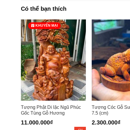
Có thể bạn thích
KHUYẾN MẠI
Tượng Phật Di lặc Ngũ Phúc
Tượng Cóc Gỗ Sư
Gốc Tùng Gỗ Hương
7.5 (cm)
Giá
Giá
11.000.000
₫
2.300.000
₫
gốc
hiện
là:
tại