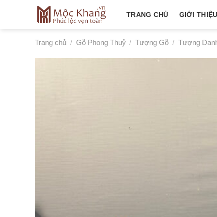
Skip
TRANG CHỦ
GIỚI THIỆ
to
content
Trang chủ
Gỗ Phong Thuỷ
Tượng Gỗ
Tượng Dan
/
/
/