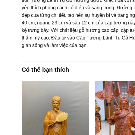
trội. Tượng Lãnh Tụ Gỗ Hương được khắc họa với sự 
yêu thích phong cách cổ điển và sang trọng. Đường n
đẹp của từng chi tiết, tạo nên sự huyền bí và trang 
40 cm, ngang 23 cm và sâu 12 cm của cặp tượng này c
kệ trưng bày. Với chất liệu gỗ hương cao cấp, cặp tư
thẩm mỹ cao. Đầu tư vào Cặp Tượng Lãnh Tụ Gỗ Hư
gian sống và làm việc của bạn.
Có thể bạn thích