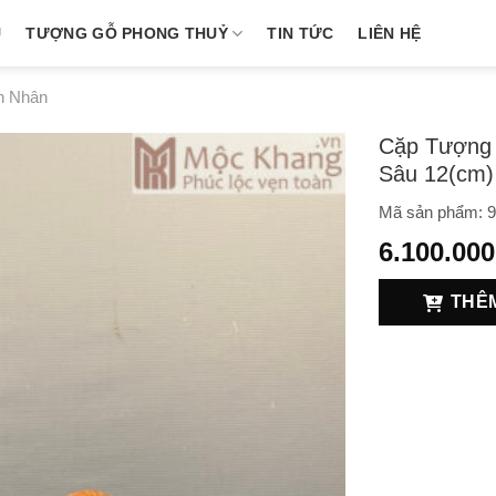
U
TƯỢNG GỖ PHONG THUỶ
TIN TỨC
LIÊN HỆ
h Nhân
Cặp Tượng 
Sâu 12(cm)
Mã sản phẩm:
9
6.100.000
THÊ