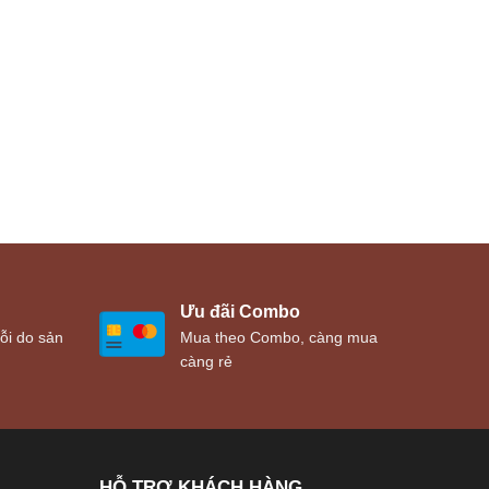
Ưu đãi Combo
ỗi do sản
Mua theo Combo, càng mua
càng rẻ
HỖ TRỢ KHÁCH HÀNG