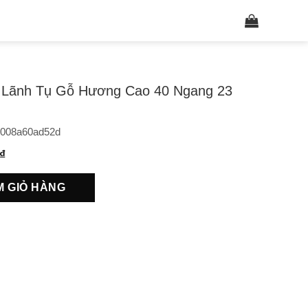
Tìm
kiếm:
Lãnh Tụ Gỗ Hương Cao 40 Ngang 23
008a60ad52d
₫
M GIỎ HÀNG