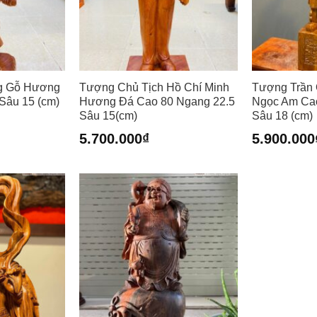
g Gỗ Hương
Tượng Chủ Tịch Hồ Chí Minh
Tượng Trần
Sâu 15 (cm)
Hương Đá Cao 80 Ngang 22.5
Ngọc Am Ca
Sâu 15(cm)
Sâu 18 (cm)
5.700.000
₫
5.900.000