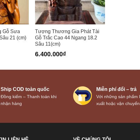
g Gỗ Sưa
Tượng Thương Gia Phát Tài
Sâu 21 (cm)
Gỗ Trắc Cao 44 Ngang 18.2
Sâu 11(cm)
6.400.000
₫
Ship COD toàn quốc
Miễn phí đổi – trả
Đồng kiểm – Thanh toán khi
Với những sản phẩm l
nhận hàng
xuất hoặc vận chuyển
IN LIÊN HỆ
VỀ CHÚNG TÔI