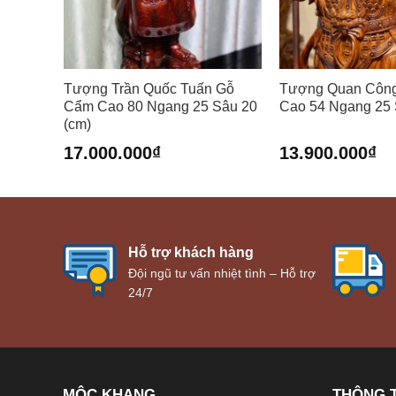
Tượng Trần Quốc Tuấn Gỗ
Tượng Quan Côn
Cẩm Cao 80 Ngang 25 Sâu 20
Cao 54 Ngang 25 
(cm)
17.000.000
₫
13.900.000
₫
Hỗ trợ khách hàng
Đội ngũ tư vấn nhiệt tình – Hỗ trợ
24/7
MỘC KHANG
THÔNG T